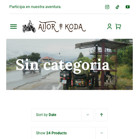
Saltar
Participa en nuestra aventura.
al
contenido
Toggle
Navigation
Inicio
Sin categoria
Tienda
Sobre nosotros
Contacto
Sort by
Date
Show
24 Products