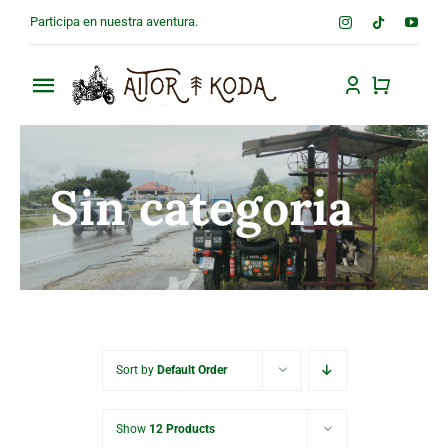
Saltar
Participa en nuestra aventura.
al
contenido
Toggle
Navigation
Inicio
Sin categoria
Tienda
Sobre nosotros
Contacto
Sort by
Default Order
Show
12 Products